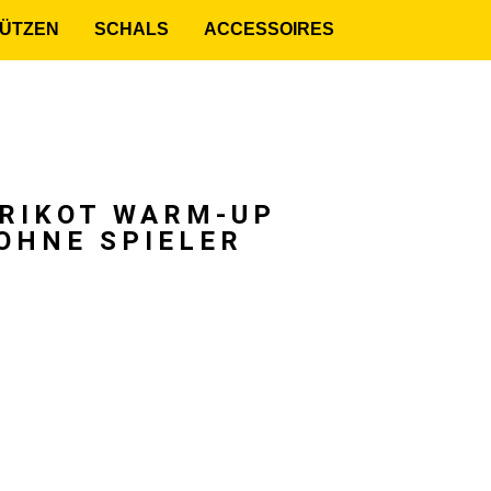
MÜTZEN
SCHALS
ACCESSOIRES
RIKOT WARM-UP
 OHNE SPIELER