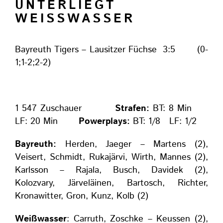
UNTERLIEGT
WEISSWASSER
Bayreuth Tigers – Lausitzer Füchse 3:5 (0-
1;1-2;2-2)
1 547 Zuschauer
Strafen:
BT: 8 Min
LF: 20 Min
Powerplays:
BT: 1/8 LF: 1/2
Bayreuth:
Herden, Jaeger – Martens (2),
Veisert, Schmidt, Rukajärvi, Wirth, Mannes (2),
Karlsson – Rajala, Busch, Davidek (2),
Kolozvary, Järveläinen, Bartosch, Richter,
Kronawitter, Gron, Kunz, Kolb (2)
Weißwasser
: Carruth, Zoschke – Keussen (2),