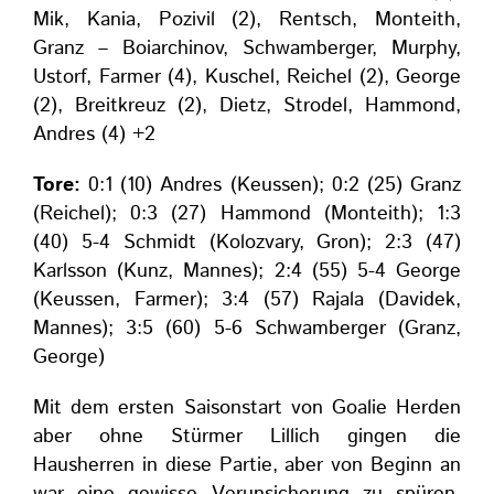
Mik, Kania, Pozivil (2), Rentsch, Monteith,
Granz – Boiarchinov, Schwamberger, Murphy,
Ustorf, Farmer (4), Kuschel, Reichel (2), George
(2), Breitkreuz (2), Dietz, Strodel, Hammond,
Andres (4) +2
Tore:
0:1 (10) Andres (Keussen); 0:2 (25) Granz
(Reichel); 0:3 (27) Hammond (Monteith); 1:3
(40) 5-4 Schmidt (Kolozvary, Gron); 2:3 (47)
Karlsson (Kunz, Mannes); 2:4 (55) 5-4 George
(Keussen, Farmer); 3:4 (57) Rajala (Davidek,
Mannes); 3:5 (60) 5-6 Schwamberger (Granz,
George)
Mit dem ersten Saisonstart von Goalie Herden
aber ohne Stürmer Lillich gingen die
Hausherren in diese Partie, aber von Beginn an
war eine gewisse Verunsicherung zu spüren.