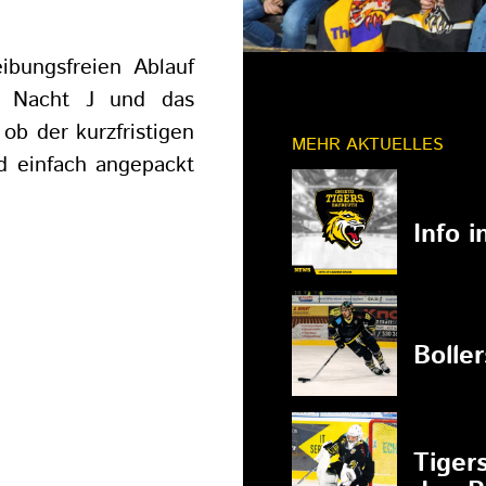
ibungsfreien Ablauf
e Nacht J und das
ob der kurzfristigen
MEHR AKTUELLES
d einfach angepackt
11.03.202
Info 
27.02.202
Bolle
27.02.202
Tiger