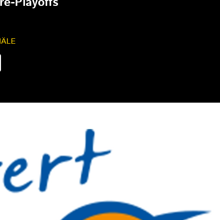
re-Playoffs
NÄLE