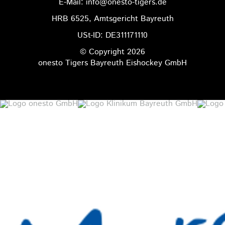
E-Mail: info@onesto-tigers.de
HRB 6525, Amtsgericht Bayreuth
USt-ID: DE311171110
© Copyright 2026
onesto Tigers Bayreuth Eishockey GmbH