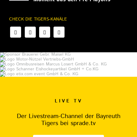
CHECK DIE TIGERS-KANÄLE
LIVE TV
Der Livestream-Channel der Bayreuth
Tigers bei sprade.tv