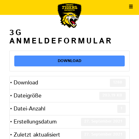
3G
ANMELDEFORMULAR
DOWNLOAD
Download
1288
Dateigröße
203.19 KB
Datei-Anzahl
1
Erstellungsdatum
27. September 2021
Zuletzt aktualisiert
27. September 2021