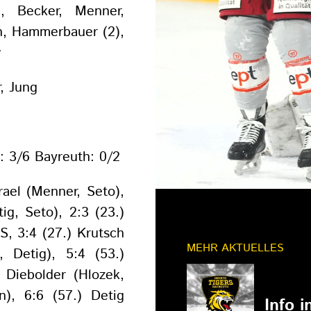
, Becker, Menner,
n, Hammerbauer (2),
w
, Jung
: 3/6 Bayreuth: 0/2
srael (Menner, Seto),
ig, Seto), 2:3 (23.)
S, 3:4 (27.) Krutsch
MEHR AKTUELLES
, Detig), 5:4 (53.)
 Diebolder (Hlozek,
11.03.202
n), 6:6 (57.) Detig
Info 