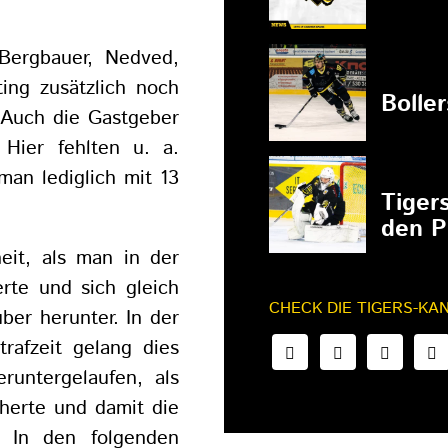
Bergbauer, Nedved,
27.02.202
ing zusätzlich noch
Bolle
 Auch die Gastgeber
Hier fehlten u. a.
man lediglich mit 13
27.02.202
Tiger
den P
heit, als man in der
rte und sich gleich
CHECK DIE TIGERS-KA
ber herunter. In der
rafzeit gelang dies
untergelaufen, als
cherte und damit die
. In den folgenden