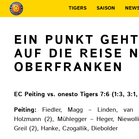
TIGERS
SAISON
NEW
EIN PUNKT GEHT
AUF DIE REISE 
OBERFRANKEN
EC Peiting vs. onesto Tigers 7:6 (1:3, 3:1, 
Peiting:
Fiedler, Magg – Linden, van d
Holzmann (2), Mühlegger – Heger, Niewolli
Greil (2), Hanke, Czogallik, Diebolder