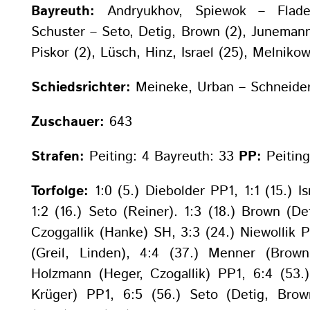
Bayreuth:
Andryukhov, Spiewok – Flade
Schuster – Seto, Detig, Brown (2), Juneman
Piskor (2), Lüsch, Hinz, Israel (25), Melniko
Schiedsrichter:
Meineke, Urban – Schneider
Zuschauer:
643
Strafen:
Peiting: 4 Bayreuth: 33
PP:
Peiting
Torfolge:
1:0 (5.) Diebolder PP1, 1:1 (15.) I
1:2 (16.) Seto (Reiner). 1:3 (18.) Brown (Det
Czoggallik (Hanke) SH, 3:3 (24.) Niewollik P
(Greil, Linden), 4:4 (37.) Menner (Brown
Holzmann (Heger, Czogallik) PP1, 6:4 (53.)
Krüger) PP1, 6:5 (56.) Seto (Detig, Brow