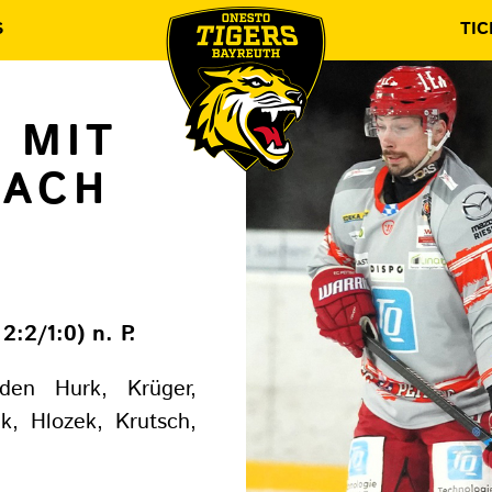
S
TIC
 MIT
NACH
2:2/1:0) n. P.
en Hurk, Krüger,
k, Hlozek, Krutsch,