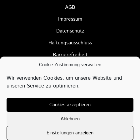
AGB
Impressum
Datenschutz
Haftungsausschluss
Barrierefreiheit
Cookie-Zustimmung verwalten
Cookie-Richtlinie
Wir verwenden Cookies, um unsere Website und
unseren Service zu optimieren.
Cookies akzeptieren
Ablehnen
Einstellungen anzeigen