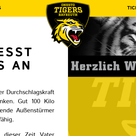
S
TIC
SST S
S AN
er Durchschlagskraft
anken. Gut 100 Kilo
eßende Außenstürmer
fähig.
dieser Zeit Vater