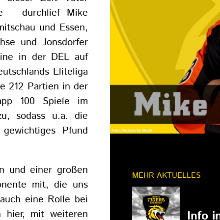
 – durchlief Mike
mitschau und Essen,
chse und Jonsdorfer
uine in der DEL auf
utschlands Eliteliga
e 212 Partien in der
app 100 Spiele im
u, sodass u.a. die
 gewichtiges Pfund
en und einer großen
MEHR AKTUELLES
onente mit, die uns
 auch eine Rolle bei
11.03.202
 hier, mit weiteren
Info 