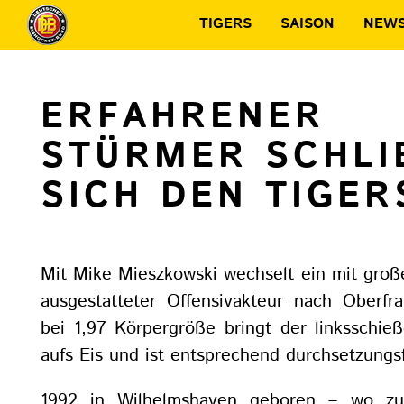
TIGERS
SAISON
NEW
ERFAHRENER
STÜRMER SCHLIE
ICH DEN TIGER
Mit Mike Mieszkowski wechselt ein mit groß
ausgestatteter Offensivakteur nach Oberfr
bei 1,97 Körpergröße bringt der linksschi
aufs Eis und ist entsprechend durchsetzungs
1992 in Wilhelmshaven geboren – wo zu 