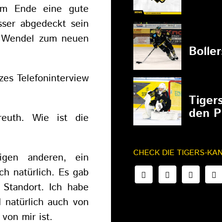
am Ende eine gute
sser abgedeckt sein
as Wendel zum neuen
27.02.202
Bolle
zes Telefoninterview
27.02.202
Tiger
den P
reuth. Wie ist die
CHECK DIE TIGERS-KA
gen anderen, ein
h natürlich. Es gab
 Standort. Ich habe
 natürlich auch von
von mir ist.