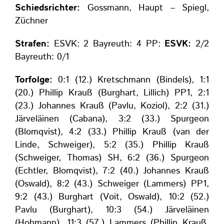
Schiedsrichter:
Gossmann, Haupt – Spiegl,
Züchner
Strafen:
ESVK: 2 Bayreuth: 4 PP:
ESVK:
2/2
Bayreuth: 0/1
Torfolge:
0:1 (12.) Kretschmann (Bindels), 1:1
(20.) Phillip Krauß (Burghart, Lillich) PP1, 2:1
(23.) Johannes Krauß (Pavlu, Koziol), 2:2 (31.)
Järveläinen (Cabana), 3:2 (33.) Spurgeon
(Blomqvist), 4:2 (33.) Phillip Krauß (van der
Linde, Schweiger), 5:2 (35.) Phillip Krauß
(Schweiger, Thomas) SH, 6:2 (36.) Spurgeon
(Echtler, Blomqvist), 7:2 (40.) Johannes Krauß
(Oswald), 8:2 (43.) Schweiger (Lammers) PP1,
9:2 (43.) Burghart (Voit, Oswald), 10:2 (52.)
Pavlu (Burghart), 10:3 (54.) Järveläinen
(Hohmann), 11:3 (57.) Lammers (Phillip Krauß,