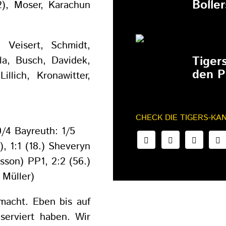
Bolle
(2), Moser, Karachun
 Veisert, Schmidt,
27.02.202
Tiger
la, Busch, Davidek,
den P
illich, Kronawitter,
CHECK DIE TIGERS-KA
/4 Bayreuth: 1/5
), 1:1 (18.) Sheveryn
lsson) PP1, 2:2 (56.)
 Müller)
macht. Eben bis auf
serviert haben. Wir