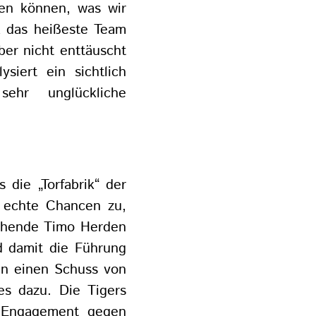
en können, was wir
k das heißeste Team
ber nicht enttäuscht
siert ein sichtlich
sehr unglückliche
s die „Torfabrik“ der
 echte Chancen zu,
tehende Timo Herden
d damit die Führung
nen einen Schuss von
ges dazu. Die Tigers
m Engagement gegen