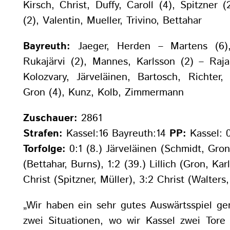
Kirsch, Christ, Duffy, Caroll (4), Spitzner 
(2), Valentin, Mueller, Trivino, Bettahar
Bayreuth:
Jaeger, Herden – Martens (6),
Rukajärvi (2), Mannes, Karlsson (2) – Raja
Kolozvary, Järveläinen, Bartosch, Richter, L
Gron (4), Kunz, Kolb, Zimmermann
Zuschauer:
2861
Strafen:
Kassel:16 Bayreuth:14
PP:
Kassel: 0
Torfolge:
0:1 (8.) Järveläinen (Schmidt, Gron
(Bettahar, Burns), 1:2 (39.) Lillich (Gron, Kar
Christ (Spitzner, Müller), 3:2 Christ (Walters,
„Wir haben ein sehr gutes Auswärtsspiel ge
zwei Situationen, wo wir Kassel zwei Tore 