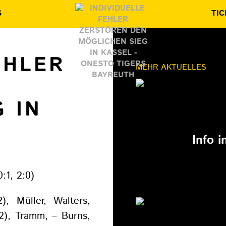
S
TIC
EHLER
MEHR AKTUELLES
 IN
11.03.202
Info 
:1, 2:0)
, Müller, Walters,
2), Tramm, – Burns,
27.02.202