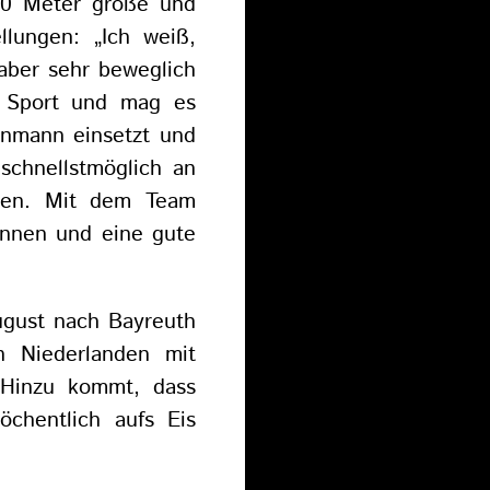
,80 Meter große und
llungen: „Ich weiß,
 aber sehr beweglich
n Sport und mag es
nmann einsetzt und
 schnellstmöglich an
nen. Mit dem Team
können und eine gute
August nach Bayreuth
n Niederlanden mit
. Hinzu kommt, dass
chentlich aufs Eis