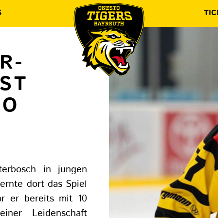
S
TIC
R-
T S
 T
erbosch in jungen
ernte dort das Spiel
r er bereits mit 10
ner Leidenschaft