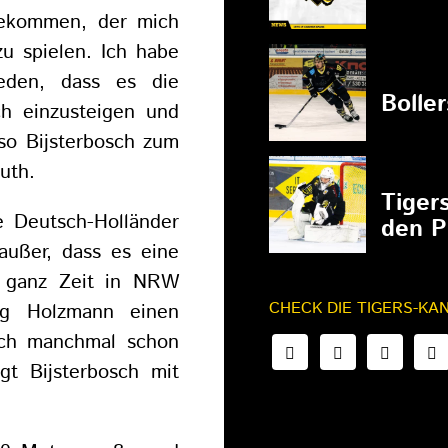
bekommen, der mich
zu spielen. Ich habe
27.02.202
eden, dass es die
Bolle
ich einzusteigen und
so Bijsterbosch zum
uth.
27.02.202
Tiger
e Deutsch-Holländer
den P
außer, dass es eine
e ganz Zeit in NRW
CHECK DIE TIGERS-KA
org Holzmann einen
 ich manchmal schon
gt Bijsterbosch mit