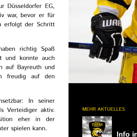
ur Düsseldorfer EG,
v war, bevor er für
 erfolgt der Schritt
haben richtig Spaß
lt und konnte auch
ch auf Bayreuth und
ch freudig auf den
setzbar: In seiner
 Verteidiger aktiv.
MEHR AKTUELLES
ition eher in der
11.03.202
ter spielen kann.
Info 