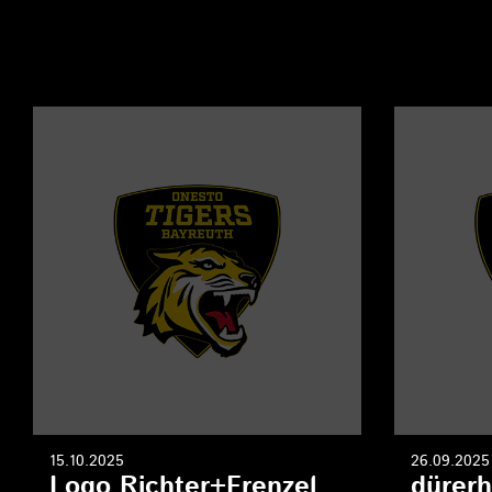
15.10.2025
26.09.2025
Logo Richter+Frenzel
dürerh