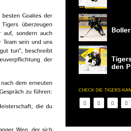
 besten Goalies der
27.02.202
Tigers überzeugen
Bolle
r auf, sondern auch
er Team sein und uns
gut tun“, beschreibt
27.02.202
Tiger
uverpflichtung der
den P
z nach dem erneuten
CHECK DIE TIGERS-KA
 Gespräch zu führen:
eisterschaft, die du
anger Weg, der sich