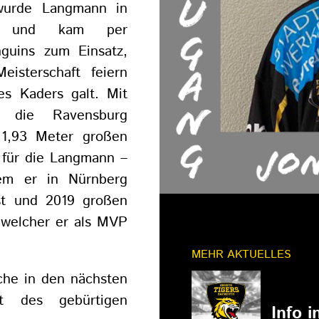
 wurde Langmann in
n und kam per
nguins zum Einsatz,
isterschaft feiern
es Kaders galt. Mit
r die Ravensburg
 1,93 Meter großen
 für die Langmann –
em er in Nürnberg
ist und 2019 großen
i welcher er als MVP
MEHR AKTUELLES
che in den nächsten
11.03.202
at des gebürtigen
Info 