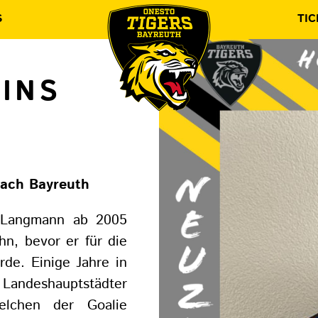
S
TIC
INS
nach Bayreuth
s Langmann ab 2005
n, bevor er für die
rde. Einige Jahre in
 Landeshauptstädter
elchen der Goalie