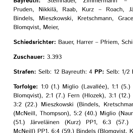
Bayreuth:
Steinhauer, Zimmermann – S
Pruden, Nikkilä, Raab, Kurz – Roach, Jä
Bindels, Mieszkowski, Kretschmann, Grace
Blomqvist, Meier,
Schiedsrichter:
Bauer, Harrer – Pfriem, Schi
Zuschauer:
3.393
Strafen:
Selb: 12 Bayreuth: 4
PP:
Selb: 1/2 
Torfolge:
1:0 (1.) Miglio (Lavallée), 1:1 (5.)
Blomqvist), 2:1 (7.) Fern (Hlozek), 3:1 (12.)
3:2 (22.) Mieszkowski (Bindels, Kretschma
(McNeill, Thompson), 5:2 (40.) Miglio (Nau
(51.) Järveläinen (Kurz) PP1, 6:3 (57.)
McNeill) PP1, 6:4 (59.) Bindels (Blomqvist,