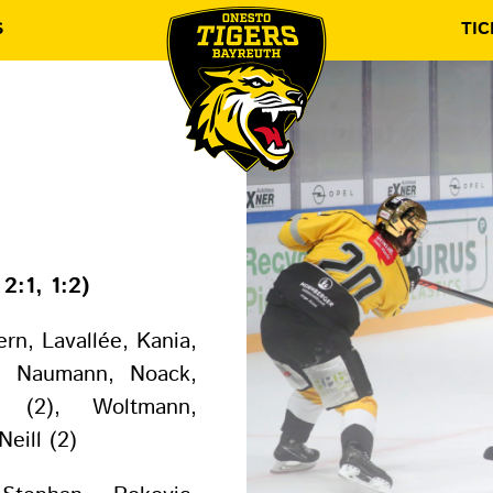
S
TIC
2:1, 1:2)
rn, Lavallée, Kania,
, Naumann, Noack,
k (2), Woltmann,
eill (2)