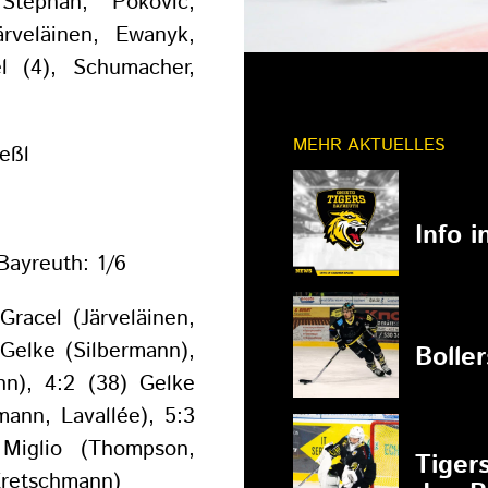
tephan, Pokovic,
rveläinen, Ewanyk,
l (4), Schumacher,
MEHR AKTUELLES
eßl
11.03.202
Info 
Bayreuth: 1/6
 Gracel (Järveläinen,
27.02.202
 Gelke (Silbermann),
Bolle
nn), 4:2 (38) Gelke
mann, Lavallée), 5:3
27.02.202
 Miglio (Thompson,
Tiger
 Kretschmann)