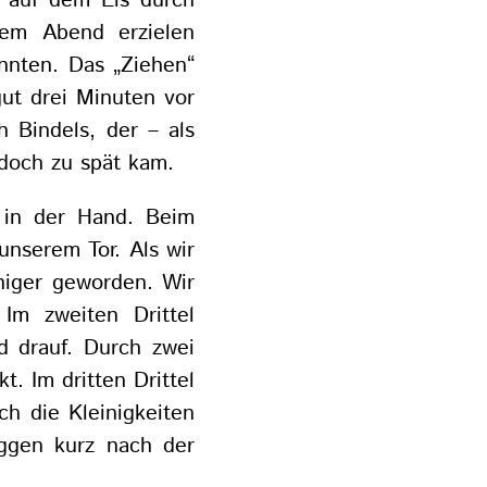
r auf dem Eis durch
esem Abend erzielen
nnten. Das „Ziehen“
gut drei Minuten vor
h Bindels, der – als
doch zu spät kam.
s in der Hand. Beim
 unserem Tor. Als wir
uhiger geworden. Wir
Im zweiten Drittel
d drauf. Durch zwei
. Im dritten Drittel
ch die Kleinigkeiten
ggen kurz nach der