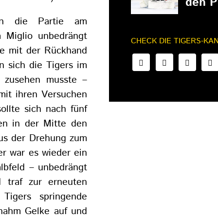
den P
in die Partie am
 Miglio unbedrängt
CHECK DIE TIGERS-KA
se mit der Rückhand
n sich die Tigers im
en zusehen musste –
mit ihren Versuchen
ollte sich nach fünf
nen in der Mitte den
aus der Drehung zum
er war es wieder ein
lbfeld – unbedrängt
traf zur erneuten
Tigers springende
 nahm Gelke auf und