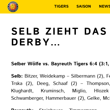
TIGERS
SAISON
NEW
SELB ZIEHT DAS
DERBY…
Selber Wölfe vs. Bayreuth Tigers 6:4 (3:1, 
Selb:
Bitzer, Weidekamp – Silbermann (2), Fe
Trska (2), Deeg, Schaaf (2) – Thompson
Klughardt, Kruminsch, Miglio, Hloze
Schwamberger, Hammerbauer (2), Gelke, McN