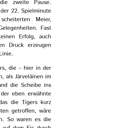
die zweite Pause.
 der 22. Spielminute
cheiterten Meier,
Gelegenheiten. Fast
einen Erfolg, auch
en Druck erzeugen
Linie.
s, die – hier in der
, als Järveläinen im
nd die Scheibe ins
 der eben erwähnte
das die Tigers kurz
sten getroffen, wäre
n. So waren es die