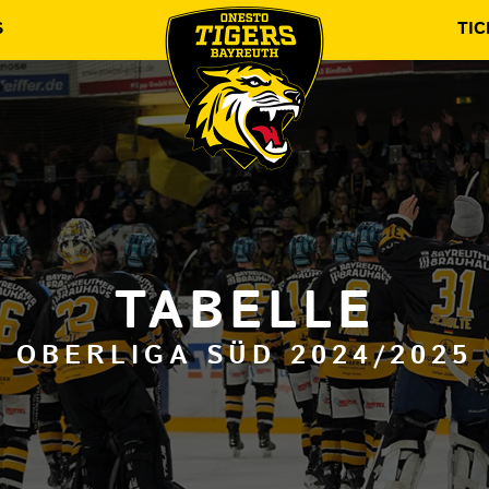
S
TIC
TABELLE
OBERLIGA SÜD 2024/2025