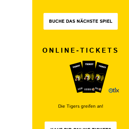
BUCHE DAS NÄCHSTE SPIEL
ONLINE-TICKETS
Die Tigers greifen an!