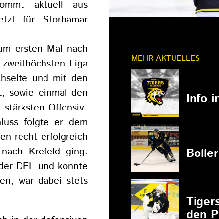
ommt aktuell aus
tzt für Storhamar
zum ersten Mal nach
MEHR AKTUELLES
r zweithöchsten Liga
hselte und mit den
11.03.202
t, sowie einmal den
Info 
stärksten Offensiv-
hluss folgte er dem
en recht erfolgreich
27.02.202
 nach Krefeld ging.
Bolle
n der DEL und konnte
en, war dabei stets
27.02.202
Tiger
den P