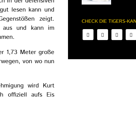
uch in der defensiven
 gut lesen kann und
Gegenstößen zeigt.
CHECK DIE TIGERS-KA
r aus und kann im
hmen.
der 1,73 Meter große
orwegen, von wo nun
nehmigung wird Kurt
 offiziell aufs Eis