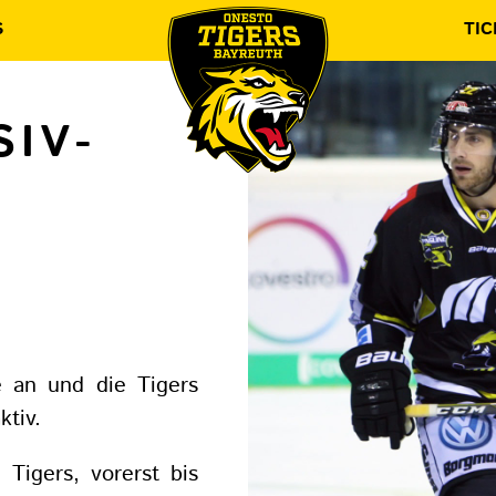
S
TIC
SIV-
e an und die Tigers
tiv.
 Tigers, vorerst bis