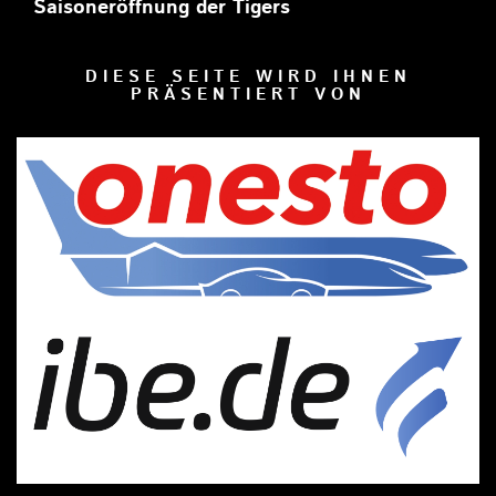
Saisoneröffnung der Tigers
DIESE SEITE WIRD IHNEN
PRÄSENTIERT VON