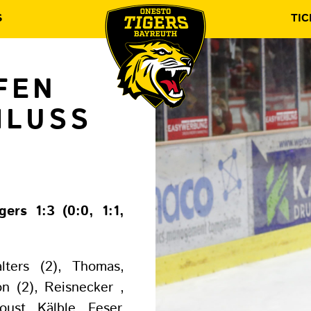
S
TIC
FEN
HLUSS
ers 1:3 (0:0, 1:1,
ters (2), Thomas,
on (2), Reisnecker ,
ust, Kälble, Feser,