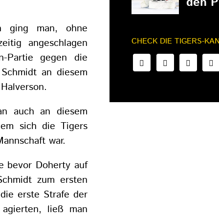
den P
n ging man, ohne
CHECK DIE TIGERS-KA
eitig angeschlagen
n-Partie gegen die
te Schmidt an diesem
 Halverson.
an auch an diesem
dem sich die Tigers
Mannschaft war.
e bevor Doherty auf
Schmidt zum ersten
die erste Strafe der
 agierten, ließ man