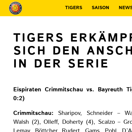
TIGERS
SAISON
NEW
TIGERS ERKÄMP
SICH DEN ANSC
IN DER SERIE
Eispiraten Crimmitschau vs. Bayreuth Tig
0:2)
Crimmitschau:
Sharipov, Schneider – Wal
Walsh (2), Olleff, Doherty (4), Scalzo – Gr
Lemay, Böttcher, Rudert, Gams, Pohl, D`Ao