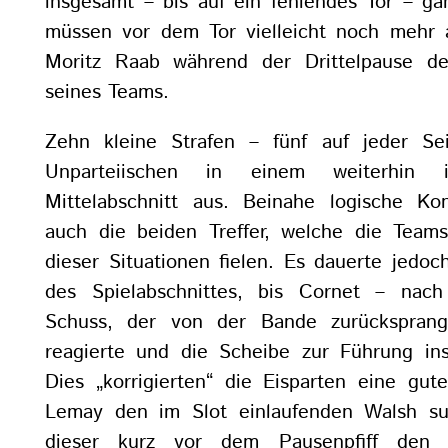
insgesamt – bis auf ein fehlendes Tor – ga
müssen vor dem Tor vielleicht noch mehr ar
Moritz Raab während der Drittelpause de
seines Teams.
Zehn kleine Strafen – fünf auf jeder Se
Unparteiischen in einem weiterhin in
Mittelabschnitt aus. Beinahe logische Ko
auch die beiden Treffer, welche die Teams 
dieser Situationen fielen. Es dauerte jedo
des Spielabschnittes, bis Cornet – nach
Schuss, der von der Bande zurücksprang
reagierte und die Scheibe zur Führung in
Dies „korrigierten“ die Eisparten eine gut
Lemay den im Slot einlaufenden Walsh s
dieser kurz vor dem Pausenpfiff den 