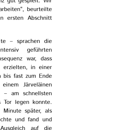
nz gut gespielt. Wir
beiten“, beurteilte
n ersten Abschnitt
ite – sprachen die
tensiv geführten
nsequenz war, dass
erzielten, in einer
ch bis fast zum Ende
 einem Järveläinen
 – am schnellsten
s Tor legen konnte.
e Minute später, als
uchte und fand und
Ausgleich auf die