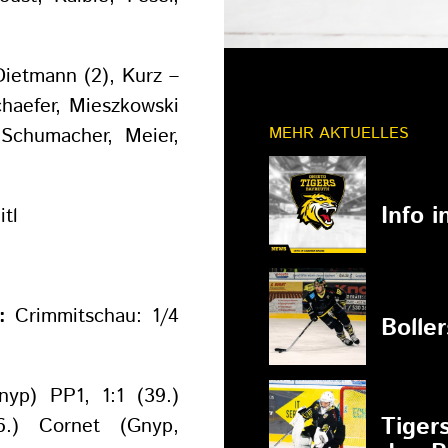
ietmann (2), Kurz –
chaefer, Mieszkowski
MEHR AKTUELLES
 Schumacher, Meier,
11.03.202
Info 
itl
27.02.202
:
Crimmitschau: 1/4
Bolle
nyp) PP1, 1:1 (39.)
27.02.202
Tiger
.) Cornet (Gnyp,