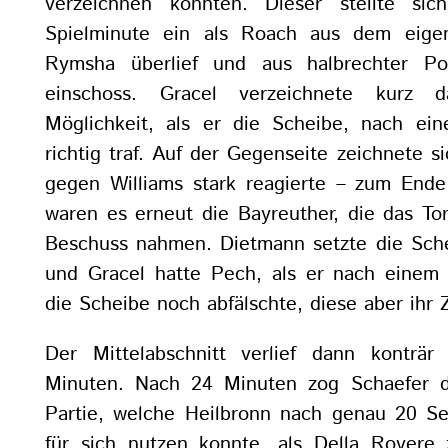
verzeichnen konnten. Dieser stellte si
Spielminute ein als Roach aus dem eigene
Rymsha überlief und aus halbrechter Po
einschoss. Gracel verzeichnete kurz d
Möglichkeit, als er die Scheibe, nach ei
richtig traf. Auf der Gegenseite zeichnete s
gegen Williams stark reagierte – zum Ende
waren es erneut die Bayreuther, die das To
Beschuss nahmen. Dietmann setzte die Sch
und Gracel hatte Pech, als er nach einem
die Scheibe noch abfälschte, diese aber ihr Z
Der Mittelabschnitt verlief dann konträ
Minuten. Nach 24 Minuten zog Schaefer di
Partie, welche Heilbronn nach genau 20 S
für sich nutzen konnte, als Della Rovere 