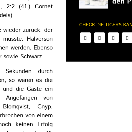
den P
, 2:2 (41.) Cornet
dels)
CHECK DIE TIGERS-KA
e wieder zurück, der
n musste. Halverson
chen werden. Ebenso
r sowie Schwarz.
 Sekunden durch
en, so waren es die
n und die Gäste ein
. Angefangen von
Blomqvist, Gnyp,
erbrochen von einem
och keinen Erfolg