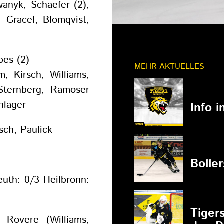
wanyk, Schaefer (2),
 Gracel, Blomqvist,
pes (2)
MEHR AKTUELLES
, Kirsch, Williams,
Sternberg, Ramoser
11.03.202
hlager
Info 
sch, Paulick
27.02.202
Bolle
uth: 0/3 Heilbronn:
27.02.202
Tiger
 Rovere (Williams,