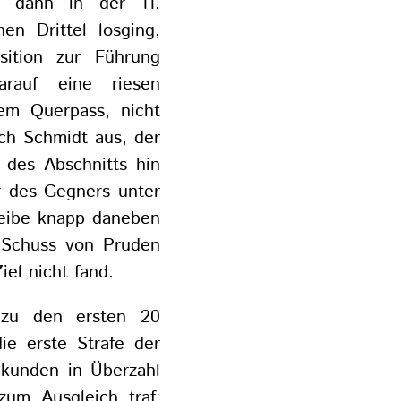
ch dann in der 11.
n Drittel losging,
sition zur Führung
arauf eine riesen
nem Querpass, nicht
ich Schmidt aus, der
 des Abschnitts hin
r des Gegners unter
eibe knapp daneben
 Schuss von Pruden
iel nicht fand.
r zu den ersten 20
e erste Strafe der
ekunden in Überzahl
zum Ausgleich traf.