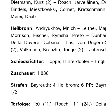
Dietmann, Kurz (2) – Roach, Järveläinen, E
Bindels, Mieszkowksi, Cornet, Kretschmann,
Meier, Raab
Heilbronn:
Andryukhov, Mnich – Leitner, Ma
Morrison, Fischer, Rymsha, Preto – Dunham
Della Rovere, Cabana, Elias, von Ungern-
(2), Volkmann, Krenzlin, Tonge (2), Lautensc
Schiedsrichter:
Hoppe, Hinterdobler – Engli
Zuschauer:
1.836
Strafen:
Bayreuth: 4 Heilbronn: 6
PP:
Bayre
1/2
Torfolge:
1:0 (11.) Roach, 1:1 (24.) Della