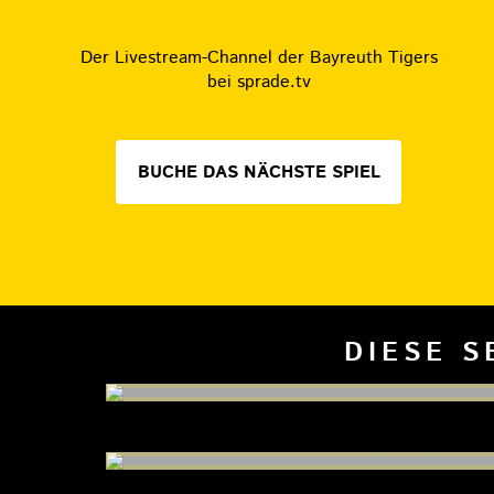
Der Livestream-Channel der Bayreuth Tigers
bei sprade.tv
BUCHE DAS NÄCHSTE SPIEL
DIESE S