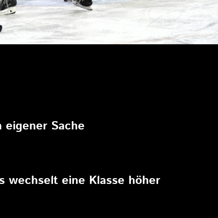
6
in eigener Sache
6
rs wechselt eine Klasse höher
6