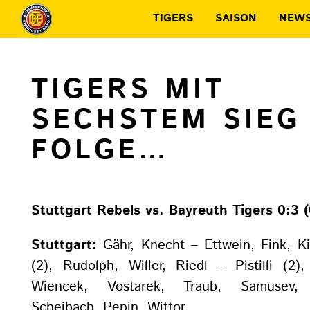
TIGERS
SAISON
NEW
TIGERS MIT
SECHSTEM SIEG 
FOLGE…
Stuttgart Rebels vs. Bayreuth Tigers 0:3 (
Stuttgart:
Gähr, Knecht – Ettwein, Fink, Ki
(2), Rudolph, Willer, Riedl – Pistilli (2)
Wiencek, Vostarek, Traub, Samusev, 
Scheibach, Pepin, Wittor