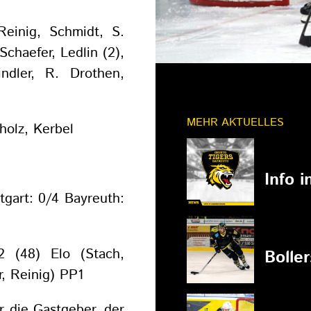
Reinig, Schmidt, S.
Schaefer, Ledlin (2),
ndler, R. Drothen,
MEHR AKTUELLES
olz, Kerbel
11.03.202
Info 
tgart: 0/4 Bayreuth:
27.02.202
2 (48) Elo (Stach,
Bolle
r, Reinig) PP1
r die Gastgeber, der
27.02.202