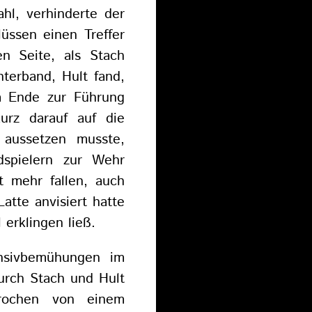
hl, verhinderte der
üssen einen Treffer
en Seite, als Stach
nterband, Hult fand,
m Ende zur Führung
urz darauf auf die
 aussetzen musste,
dspielern zur Wehr
ht mehr fallen, auch
atte anvisiert hatte
 erklingen ließ.
nsivbemühungen im
urch Stach und Hult
brochen von einem