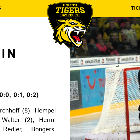
S
TIC
IN
0:0, 0:1, 0:2)
rchhoff (8), Hempel
, Walter (2), Herm,
Redler, Bongers,