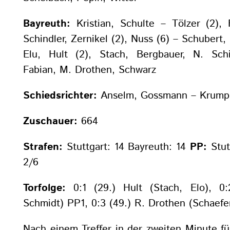
Bayreuth:
Kristian, Schulte – Tölzer (2), 
Schindler, Zernikel (2), Nuss (6) – Schubert, 
Elu, Hult (2), Stach, Bergbauer, N. Schi
Fabian, M. Drothen, Schwarz
Schiedsrichter:
Anselm, Gossmann – Krumph
Zuschauer:
664
Strafen:
Stuttgart: 14 Bayreuth: 14
PP:
Stut
2/6
Torfolge:
0:1 (29.) Hult (Stach, Elo), 0:
Schmidt) PP1, 0:3 (49.) R. Drothen (Schaefe
Nach einem Treffer in der zweiten Minute fü