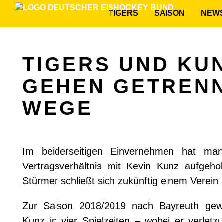
TIGERS
SAISON
NEW
TIGERS UND KU
GEHEN GETREN
WEGE
Im beiderseitigen Einvernehmen hat ma
Vertragsverhältnis mit Kevin Kunz aufgeho
Stürmer schließt sich zukünftig einem Verein 
Zur Saison 2018/2019 nach Bayreuth gewec
Kunz in vier Spielzeiten – wobei er verlet