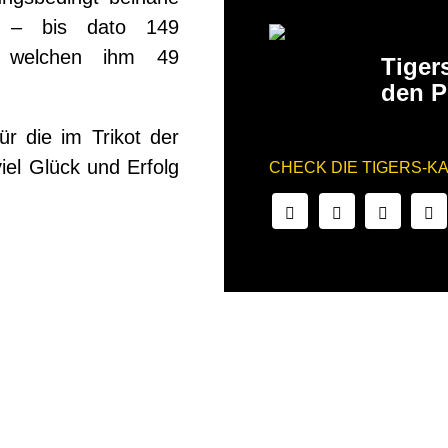
e – bis dato 149
27.02.202
ei welchen ihm 49
Tiger
den P
ür die im Trikot der
iel Glück und Erfolg
CHECK DIE TIGERS-K