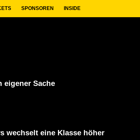
KETS
SPONSOREN
INSIDE
6
in eigener Sache
6
rs wechselt eine Klasse höher