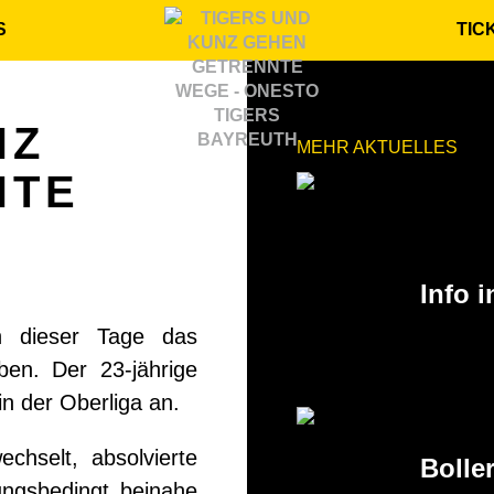
S
TIC
NZ
MEHR AKTUELLES
NTE
11.03.202
Info 
n dieser Tage das
ben. Der 23-jährige
in der Oberliga an.
27.02.202
hselt, absolvierte
Bolle
zungsbedingt beinahe