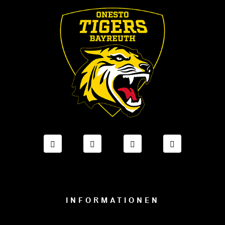
FACEBOOK ONESTO TIGERS BAYREUTH
INSTAGRAM ONESTO TIGERS BA
TIKTOK ONESTO TIGE
LINKEDIN O
INFORMATIONEN