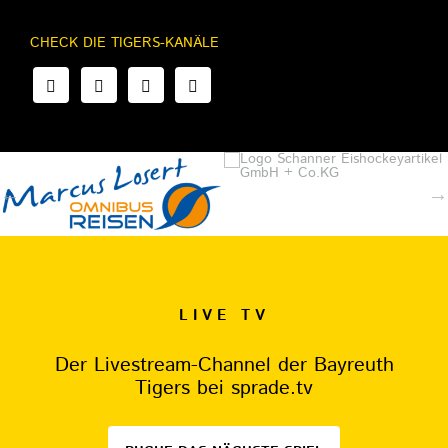
CHECK DIE TIGERS-KANÄLE
LIVE TV
Der Livestream-Channel der Bayreuth
Tigers bei sprade.tv