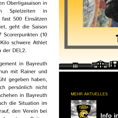
en Oberligasaison in
n Spielzeiten in
 fast 500 Einsätzen
et, geht die Saison
7 Scorerpunkten (10
 Kilo schwere Athlet
n der DEL2.
agement in Bayreuth
 nun mit Rainer und
ühl gegeben haben,
h persönlich nicht
MEHR AKTUELLES
schehen in Bayreuth
ch die Situation im
11.03.202
auf, den Verein bei
Info 