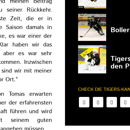
und meinen Beitrag
u seiner Rückkehr.
te Zeit, die er in
27.02.202
le Saison damals in
Bolle
ke, es war einer der
 Klar haben wir das
27.02.202
, aber es war sehr
Tiger
 kommen. Inzwischen
den P
 sind wir mit meiner
r Ort.“
CHECK DIE TIGERS-KA
on Tomas erwarten
ner der erfahrensten
aft führen und wird
mit seinem guten
orangehen müssen.