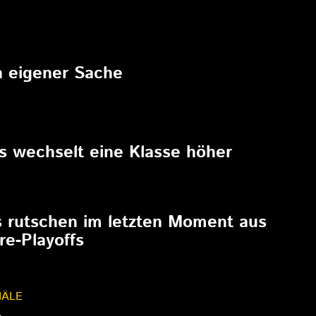
6
in eigener Sache
6
rs wechselt eine Klasse höher
6
s rutschen im letzten Moment aus
re-Playoffs
NÄLE