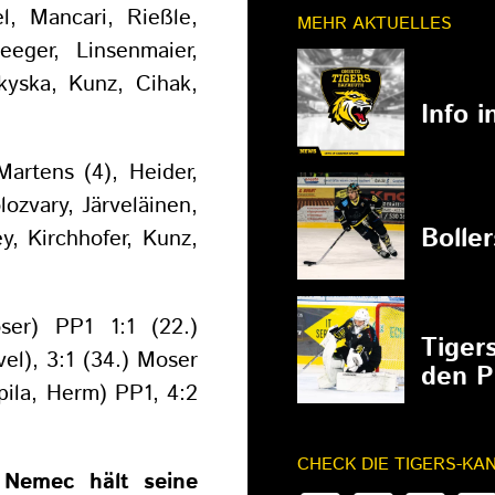
, Mancari, Rießle,
MEHR AKTUELLES
eger, Linsenmaier,
kyska, Kunz, Cihak,
11.03.202
Info 
Martens (4), Heider,
ozvary, Järveläinen,
27.02.202
Bolle
y, Kirchhofer, Kunz,
27.02.202
ser) PP1 1:1 (22.)
Tiger
vel), 3:1 (34.) Moser
den P
pila, Herm) PP1, 4:2
CHECK DIE TIGERS-KA
–
Nemec hält seine