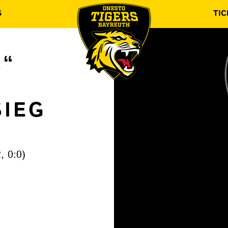
S
TIC
S“
SIEG
, 0:0)