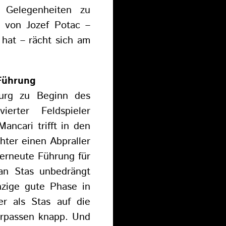
n Gelegenheiten zu
 von Jozef Potac –
hat – rächt sich am
 Führung
burg zu Beginn des
rter Feldspieler
ancari trifft in den
hter einen Abpraller
 erneute Führung für
man Stas unbedrängt
zige gute Phase in
er als Stas auf die
erpassen knapp. Und