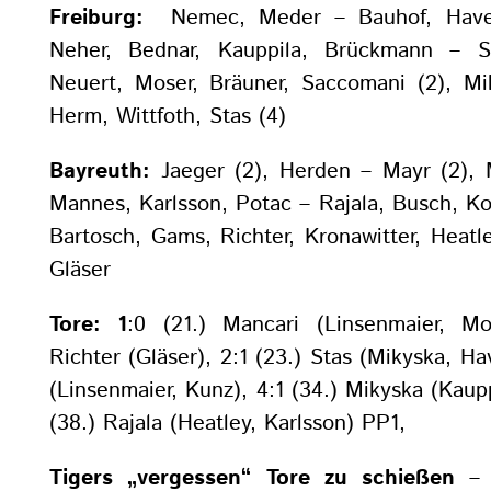
Freiburg:
Nemec, Meder – Bauhof, Havel
Neher, Bednar, Kauppila, Brückmann – Se
Neuert, Moser, Bräuner, Saccomani (2), Mi
Herm, Wittfoth, Stas (4)
Bayreuth:
Jaeger (2), Herden – Mayr (2), 
Mannes, Karlsson, Potac – Rajala, Busch, Kol
Bartosch, Gams, Richter, Kronawitter, Heatle
Gläser
Tore: 1
:0 (21.) Mancari (Linsenmaier, Mo
Richter (Gläser), 2:1 (23.) Stas (Mikyska, Ha
(Linsenmaier, Kunz), 4:1 (34.) Mikyska (Kaup
(38.) Rajala (Heatley, Karlsson) PP1,
Tigers „vergessen“ Tore zu schießen